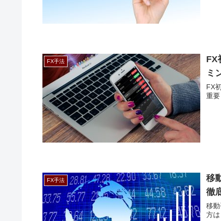
F
FX手法
ミ
FX
重要
移
FX手法
徹
移動
方は