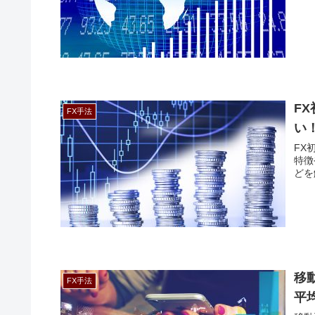
F
FX手法
い
FX
特徴
どを
移
FX手法
平