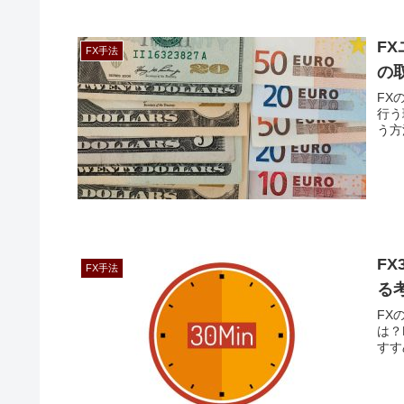
F
FX手法
の
FX
行う
う方
F
FX手法
る
FX
は？
すす