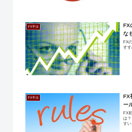
F
FX手法
な
FX
すす
F
FX手法
ー
FX
は？
すい