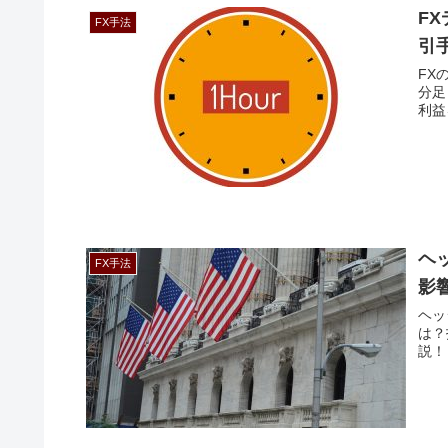
F
FX手法
引
FX
分足
利益
ヘ
FX手法
影
ヘッ
は？
説！