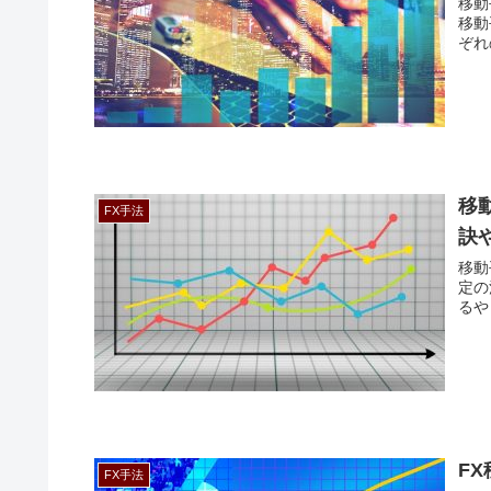
移動
移動
ぞれ
移
FX手法
訣
移動
定の
るや
F
FX手法