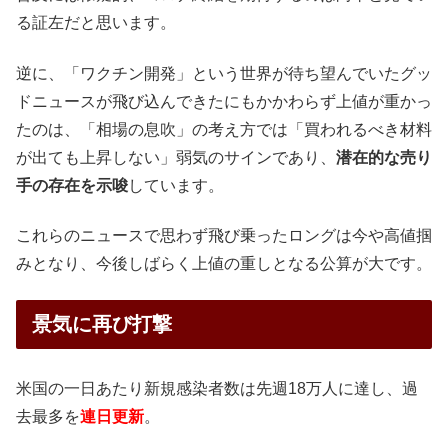
る証左だと思います。
逆に、「ワクチン開発」という世界が待ち望んでいたグッ
ドニュースが飛び込んできたにもかかわらず上値が重かっ
たのは、「相場の息吹」の考え方では「買われるべき材料
が出ても上昇しない」弱気のサインであり、
潜在的な売り
手の存在を示唆
しています。
これらのニュースで思わず飛び乗ったロングは今や高値掴
みとなり、今後しばらく上値の重しとなる公算が大です。
景気に再び打撃
米国の一日あたり新規感染者数は先週18万人に達し、過
去最多を
連日更新
。