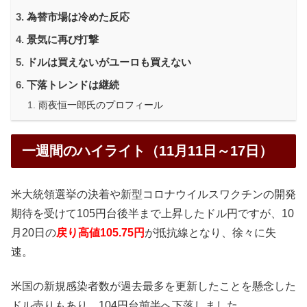
為替市場は冷めた反応
景気に再び打撃
ドルは買えないがユーロも買えない
下落トレンドは継続
雨夜恒一郎氏のプロフィール
一週間のハイライト（11月11日～17日）
米大統領選挙の決着や新型コロナウイルスワクチンの開発
期待を受けて105円台後半まで上昇したドル円ですが、10
月20日の
戻り高値105.75円
が抵抗線となり、徐々に失
速。
米国の新規感染者数が過去最多を更新したことを懸念した
ドル売りもあり、104円台前半へ下落しました。