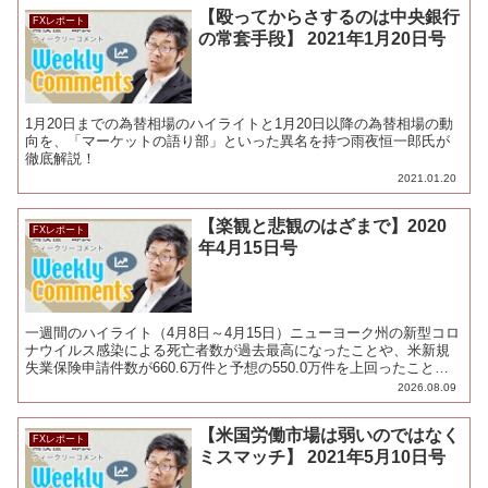
【殴ってからさするのは中央銀行
FXレポート
の常套手段】 2021年1月20日号
1月20日までの為替相場のハイライトと1月20日以降の為替相場の動
向を、「マーケットの語り部」といった異名を持つ雨夜恒一郎氏が
徹底解説！
2021.01.20
【楽観と悲観のはざまで】2020
FXレポート
年4月15日号
一週間のハイライト（4月8日～4月15日）ニューヨーク州の新型コロ
ナウイルス感染による死亡者数が過去最高になったことや、米新規
失業保険申請件数が660.6万件と予想の550.0万件を上回ったことか
ら、ドル売りが強まりました。110円台に届か...
2026.08.09
【米国労働市場は弱いのではなく
FXレポート
ミスマッチ】 2021年5月10日号