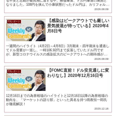
る不安と悲観が最高潮に達する中、株価暴落、ドル円暴落の展開と
なりました。108円を挟んで小康状態だったドル円は、カリフォルニ
ア州で死者が初めて確認され、非常事態が宣言されたこ...
2026.08.09
【感染はピークアウトでも厳しい
FXレポート
景気後退が待っている】2020年4
月8日号
一週間のハイライト（4月2日～4月8日）3月期末・四半期末を通過し
てドル需要が一巡し、一時106.92円まで反落していたドル円です
が、新型コロナウイルスの感染拡大のピークアウトへの期待感が浮
上してくると、米国株の上昇とともにリスクオンの円売...
2026.08.09
【FOMC直前！ドル安見通しに変
FXレポート
わりなし】2020年12月16日号
12月16日までの為替相場のハイライトと12月16日以降の為替相場の
動向を、「マーケットの語り部」といった異名を持つ雨夜恒一郎氏
が徹底解説！
2020.12.16