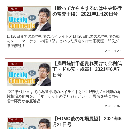
【殴ってからさするのは中央銀行
FXレポート
の常套手段】 2021年1月20日号
1月20日までの為替相場のハイライトと1月20日以降の為替相場の動
向を、「マーケットの語り部」といった異名を持つ雨夜恒一郎氏が
徹底解説！
2021.01.20
【雇用統計予想割れ受けて金利低
FXレポート
下・ドル安・株高】 2021年6月7
日号
2021年6月7日までの為替相場のハイライトと2021年6月7日以降の為
替相場の動向を、「マーケットの語り部」といった異名を持つ雨夜
恒一郎氏が徹底解説！
2021.06.07
【FOMC後の相場展望】 2021年6
FXレポート
月21日号