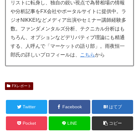
リストに転身し、独自の鋭い視点で為替相場の情報
や分析記事をFX会社やポータルサイトに提供中。ラ
ジオNIKKEIなどメディア出演やセミナー講師経験多
数。ファンダメンタルズ分析、テクニカル分析はも
ちろん、オプションなどデリバティブ理論にも精通
する、人呼んで「マーケットの語り部」。雨夜恒一
郎氏の詳しいプロフィールは、
こちら
から
FXレポート
Twitter
Facebook
はてブ
Pocket
LINE
コピー