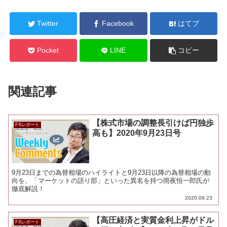
Twitter
Facebook
はてブ
Pocket
LINE
コピー
関連記事
【株式市場の調整長引けば円独歩
FXレポート
高も】2020年9月23日号
9月23日までの為替相場のハイライトと9月23日以降の為替相場の動
向を、「マーケットの語り部」といった異名を持つ雨夜恒一郎氏が
徹底解説！
2020.09.23
【高圧経済と実質金利上昇がドル
FXレポート