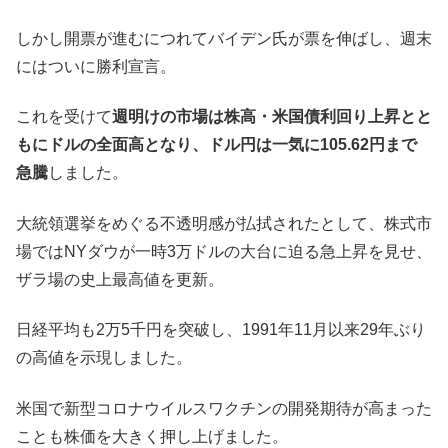
しかし開票が進むにつれてバイデン氏が票を伸ばし、週末
にはついに勝利宣言。
これを受けて
週明けの市場は株高・米国債利回り上昇とと
もにドルの全面高となり、ドル円は一気に105.62円まで
急騰
しました。
大統領選挙をめぐる不透明感が払拭されたとして、株式市
場ではNYダウが一時3万ドルの大台に迫る急上昇を見せ、
ザラ場の史上最高値を更新。
日経平均も2万5千円を突破し、1991年11月以来29年ぶり
の高値を示現しました。
米国で新型コロナウイルスワクチンの開発期待が高まった
ことも株価を大きく押し上げました。