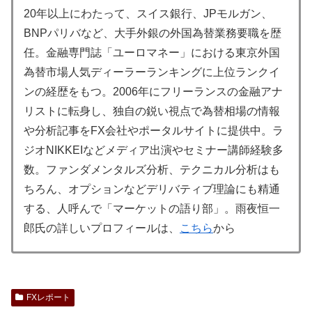
20年以上にわたって、スイス銀行、JPモルガン、
BNPパリバなど、大手外銀の外国為替業務要職を歴
任。金融専門誌「ユーロマネー」における東京外国
為替市場人気ディーラーランキングに上位ランクイ
ンの経歴をもつ。2006年にフリーランスの金融アナ
リストに転身し、独自の鋭い視点で為替相場の情報
や分析記事をFX会社やポータルサイトに提供中。ラ
ジオNIKKEIなどメディア出演やセミナー講師経験多
数。ファンダメンタルズ分析、テクニカル分析はも
ちろん、オプションなどデリバティブ理論にも精通
する、人呼んで「マーケットの語り部」。雨夜恒一
郎氏の詳しいプロフィールは、
こちら
から
FXレポート