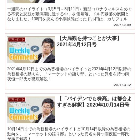
一週間のハイライト（3月5日～3月11日）新型コロナウィルスをめぐ
る不安と悲観が最高潮に達する中、株価暴落、ドル円暴落の展開と
なりました。108円を挟んで小康状態だったドル円は、カリフォルニ
ア州で死者が初めて確認され、非常事態が宣言されたこ...
2026.08.09
【大局観を持つことが大事】
FXレポート
2021年4月12日号
2021年4月12日までの為替相場のハイライトと2021年4月12日以降の
為替相場の動向を、「マーケットの語り部」といった異名を持つ雨
夜恒一郎氏が徹底解説！
2021.04.12
【「バイデンでも株高」は都合よ
FXレポート
すぎる解釈】2020年10月14日号
10月14日までの為替相場のハイライトと10月14日以降の為替相場の
動向を、「マーケットの語り部」といった異名を持つ雨夜恒一郎氏
が徹底解説！