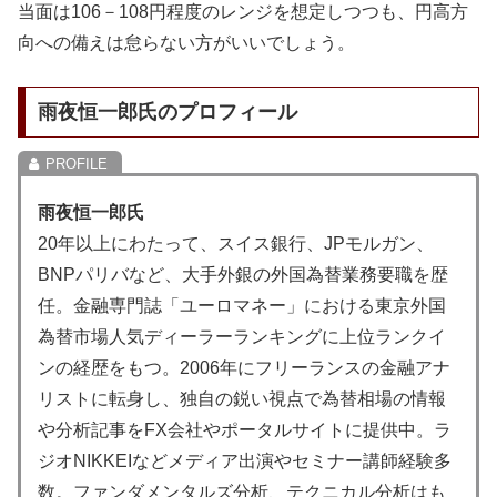
当面は106－108円程度のレンジを想定しつつも、円高方
向への備えは怠らない方がいいでしょう。
雨夜恒一郎氏のプロフィール
雨夜恒一郎氏
20年以上にわたって、スイス銀行、JPモルガン、
BNPパリバなど、大手外銀の外国為替業務要職を歴
任。金融専門誌「ユーロマネー」における東京外国
為替市場人気ディーラーランキングに上位ランクイ
ンの経歴をもつ。2006年にフリーランスの金融アナ
リストに転身し、独自の鋭い視点で為替相場の情報
や分析記事をFX会社やポータルサイトに提供中。ラ
ジオNIKKEIなどメディア出演やセミナー講師経験多
数。ファンダメンタルズ分析、テクニカル分析はも