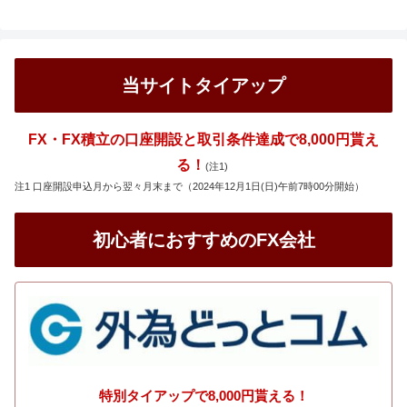
当サイトタイアップ
FX・FX積立の口座開設と取引条件達成で8,000円貰え
る！
(注1)
注1 口座開設申込月から翌々月末まで（2024年12月1日(日)午前7時00分開始）
初心者におすすめのFX会社
特別タイアップで8,000円貰える！