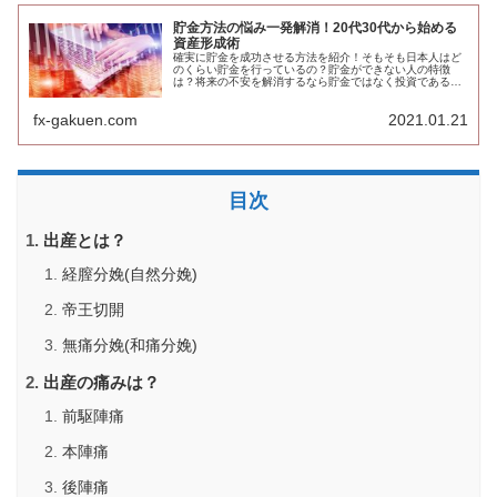
貯金方法の悩み一発解消！20代30代から始める
資産形成術
確実に貯金を成功させる方法を紹介！そもそも日本人はど
のくらい貯金を行っているの？貯金ができない人の特徴
は？将来の不安を解消するなら貯金ではなく投資である理
由や20代から始めるおすすめの資産運用などについて徹底
解説します。
fx-gakuen.com
2021.01.21
目次
出産とは？
経膣分娩(自然分娩)
帝王切開
無痛分娩(和痛分娩)
出産の痛みは？
前駆陣痛
本陣痛
後陣痛