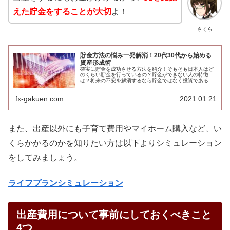
えた貯金をすることが大切
よ！
さくら
貯金方法の悩み一発解消！20代30代から始める
資産形成術
確実に貯金を成功させる方法を紹介！そもそも日本人はど
のくらい貯金を行っているの？貯金ができない人の特徴
は？将来の不安を解消するなら貯金ではなく投資である理
由や20代から始めるおすすめの資産運用などについて徹底
解説します。
fx-gakuen.com
2021.01.21
また、出産以外にも子育て費用やマイホーム購入など、い
くらかかるのかを知りたい方は以下よりシミュレーション
をしてみましょう。
ライフプランシミュレーション
出産費用について事前にしておくべきこと
4つ