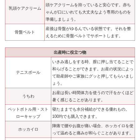
頭ケアクリームを持っていると安心です。赤ち
乳頭ケアクリーム
ゃんが口にいれても大丈夫なよう専用のものを
準備しましょう。
産後は骨盤がゆるんでいる状態です。それを整
骨盤ベルト
えるために骨盤ベルトでサポートします。
出産時に役立つ物
いきみ逃しをする時、膣に押し当てることで
和らげることができます。お産の状況によっ
テニスボール
て助産師やご家族にグッと押してもらいまし
ょう。
お産は長い時間体力を使うので汗をかくほど
うちわ
暑く感じることがあります。
ペットボトル用・スト
寝たままでも水分補給ができる優れもの。
ローキャップ
100均でも購入できます。
陣痛で腰やお腹が痛い場合、ホッカイロを使
ホッカイロ
って温めると痛みが和らぐことがあります。