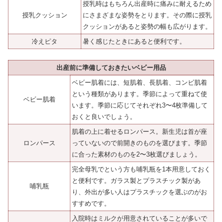
授乳時はもちろん出産時に痛みに耐えるため
授乳クッション
にさまざまな姿勢をとります。その際に授乳
クッションがあると姿勢の幅も広がります。
冷えピタ
暑く感じたときにあると便利です。
出産前に準備しておきたいベビー用品
ベビー肌着には、短肌着、長肌着、コンビ肌着
という種類があります。季節によって重ねて使
ベビー肌着
います。季節に応じてそれぞれ3〜4枚準備して
おくと良いでしょう。
肌着の上に着せるロンパース。新生児は首が座
ロンパース
っていないので前開きのものを選びます。季節
に合った素材のものを2〜3枚選びましょう。
完全母乳でという方も哺乳瓶を1本用意しておく
と便利です。ガラス製とプラスチック製があ
哺乳瓶
り、外出が多い人はプラスチックを選ぶのがお
すすめです。
入院時はミルクが用意されていることが多いで