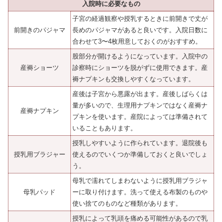
入院時に必要なもの
子宮の経過観察や授乳するときに前開きで丈が
前開きのパジャマ
長めのパジャマがあると良いです。入院日数に
合わせて3〜4枚用意しておくのがおすすめ。
股部分が開けるようになっています。入院中の
産褥ショーツ
診察時にショーツを脱がずに使用できます。産
褥ナプキンも交換しやすくなっています。
産後は子宮から悪露が出ます。産後しばらくは
量が多いので、生理用ナプキンではなく産褥ナ
産褥ナプキン
プキンを使います。産院によっては準備されて
いることもあります。
授乳しやすいように作られています。退院後も
授乳用ブラジャー
使えるのでいくつか準備しておくと良いでしょ
う。
母乳で濡れてしまわないように授乳用ブラジャ
母乳パッド
ーに取り付けます。洗って使える布製のものや
使い捨てのものなど種類があります。
授乳によって乳頭を痛める可能性があるので乳