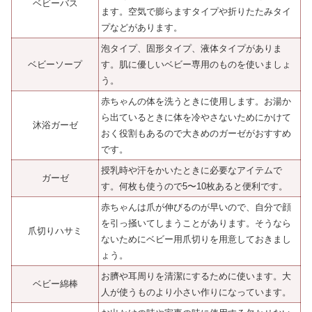
ベビーバス
ます。空気で膨らますタイプや折りたたみタイ
プなどがあります。
泡タイプ、固形タイプ、液体タイプがありま
ベビーソープ
す。肌に優しいベビー専用のものを使いましょ
う。
赤ちゃんの体を洗うときに使用します。お湯か
ら出ているときに体を冷やさないためにかけて
沐浴ガーゼ
おく役割もあるので大きめのガーゼがおすすめ
です。
授乳時や汗をかいたときに必要なアイテムで
ガーゼ
す。何枚も使うので5〜10枚あると便利です。
赤ちゃんは爪が伸びるのが早いので、自分で顔
を引っ掻いてしまうことがあります。そうなら
爪切りハサミ
ないためにベビー用爪切りを用意しておきまし
ょう。
お臍や耳周りを清潔にするために使います。大
ベビー綿棒
人が使うものより小さい作りになっています。