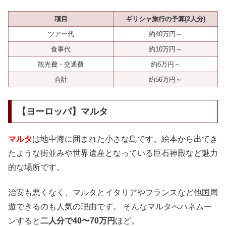
項目
ギリシャ旅行の予算(2人分)
ツアー代
約40万円～
食事代
約10万円～
観光費・交通費
約6万円～
合計
約56万円～
【ヨーロッパ】マルタ
マルタ
は地中海に囲まれた小さな島です。絵本から出てき
たような街並みや世界遺産となっている巨石神殿など魅力
的な場所です。
治安も悪くなく、マルタとイタリアやフランスなど他国周
遊できるのも人気の理由です。 そんなマルタへハネムー
ンすると
二人分で40〜70万円
ほど。