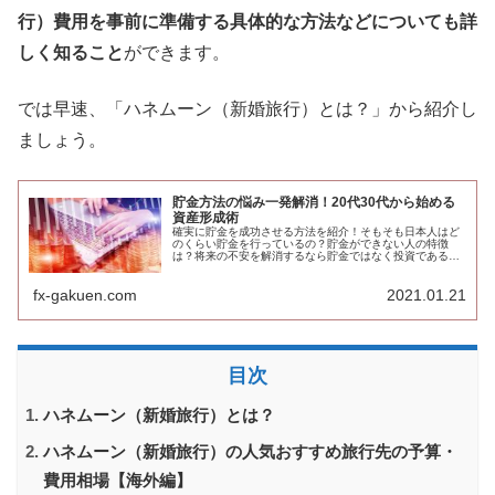
行）費用を事前に準備する具体的な方法などについても詳
しく知ること
ができます。
では早速、「ハネムーン（新婚旅行）とは？」から紹介し
ましょう。
貯金方法の悩み一発解消！20代30代から始める
資産形成術
確実に貯金を成功させる方法を紹介！そもそも日本人はど
のくらい貯金を行っているの？貯金ができない人の特徴
は？将来の不安を解消するなら貯金ではなく投資である理
由や20代から始めるおすすめの資産運用などについて徹底
解説します。
fx-gakuen.com
2021.01.21
目次
ハネムーン（新婚旅行）とは？
ハネムーン（新婚旅行）の人気おすすめ旅行先の予算・
費用相場【海外編】