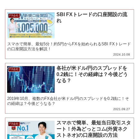
SBI FXトレードの口座開設の流
FX会社
れ
スマホで簡単、最短5分！約5円からFXを始められるSBI FXトレード
の口座開設方法を解説！
2024.10.08
各社が米ドル/円のスプレッドを
FX会社
0.2銭に！その経緯は？今後どう
なる？
2019年10月、複数のFX会社が米ドル/円のスプレッドを0.2銭に！そ
の経緯は？今後どうなる？
2021.09.27
スマホで簡単、最短当日取引スタ
FX会社
ート！外為どっとコム(外貨ネク
ストネオ)の口座開設の方法