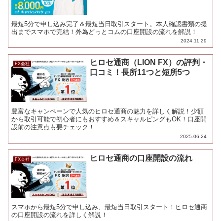
最短5分で申し込み完了＆最短当日取引スタート。本人確認書類の提
出までスマホで完結！外為どっとコムの口座開設の流れを解説！
2024.11.29
ヒロセ通商（LION FX）の評判・
FX会社
口コミ！長所11つと短所5つ
豊富なキャンペーンで人気のヒロセ通商の魅力を詳しく解説！少額
から取引可能で初心者にもおすすめ＆スキャルピングもOK！口座開
設前の注意点も要チェック！
2025.06.24
ヒロセ通商の口座開設の流れ
FX会社
スマホから最短5分で申し込み、最短当日取引スタート！ヒロセ通商
の口座開設の流れを詳しく解説！