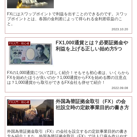
FXにはスワップポイントで利益を出すことのできるのです。スワッ
プポイントとは、各国の金利差によって得られる金利差収益のこ
と。
2023.10.20
FX1,000通貨とは？必要証拠金や
FX入門・初心者
利益を上げる正しい始め方5つ
FXの1,000通貨について詳しく紹介！そもそも初心者は、いくらから
FXを始めたほうが良いのか？1,000通貨からFXを始める際の注意点
は？1,000通貨から取引ができるFX会社も併せて紹介！
2022.09.08
外国為替証拠金取引（FX）の会
FX入門・初心者
社設立時の定款事業目的の書き方
外国為替証拠金取引（FX）の会社を設立するの定款事業目的の書き
方を紹介！また、外国為替証拠金取引（FX）で法人口座を作りやす