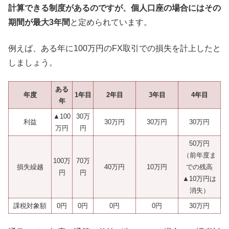
計算できる制度があるのですが、個人口座の場合にはその
期間が最大3年間
と定められています。
例えば、ある年に100万円のFX取引での損失を計上したと
しましょう。
ある
年度
1年目
2年目
3年目
4年目
年
▲100
30万
利益
30万円
30万円
30万円
万円
円
50万円
（前年度ま
100万
70万
損失繰越
40万円
10万円
での残高
円
円
▲10万円は
消失）
課税対象額
0円
0円
0円
0円
30万円