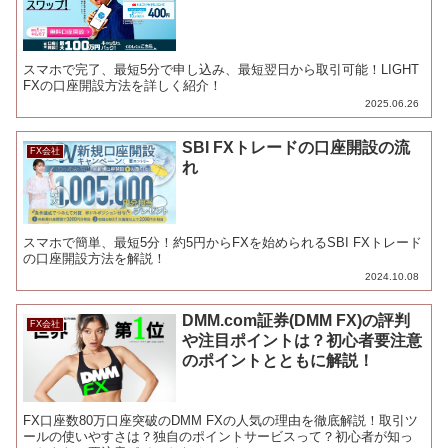
スマホで完了、最短5分で申し込み、最短翌日から取引可能！LIGHT
FXの口座開設方法を詳しく紹介！
2025.06.26
SBI FXトレードの口座開設の流
FX会社
れ
スマホで簡単、最短5分！約5円からFXを始められるSBI FXトレード
の口座開設方法を解説！
2024.10.08
DMM.com証券(DMM FX)の評判
FX会社
や注目ポイントは？初心者要注意
のポイントとともに解説！
FX口座数80万口座突破のDMM FXの人気の理由を徹底解説！取引ツ
ールの使いやすさは？独自のポイントサービスって？初心者が知っ